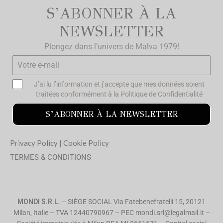
S’ABONNER À LA
NEWSLETTER
Plongez dans l’univers de Malva 1979!
J’ai lu l’information et j’accepte que mes données soient
traitées conformément à la
Politique de Confidentialité
S’ABONNER À LA NEWSLETTER
Privacy Policy
|
Cookie Policy
TERMES & CONDITIONS
MONDI S.R.L.
– SIÈGE SOCIAL Via Fatebenefratelli 15, 20121
Milan, Italie – TVA 12440790967 – PEC mondi.srl@legalmail.it –