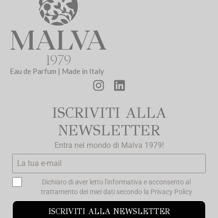
Eau de Parfum | Made in Italy
ISCRIVITI ALLA
NEWSLETTER
Entra nel mondo di Malva 1979!
Dichiaro di aver letto l'informativa e acconsento al
trattamento dei miei dati secondo la
Privacy Policy
ISCRIVITI ALLA NEWSLETTER